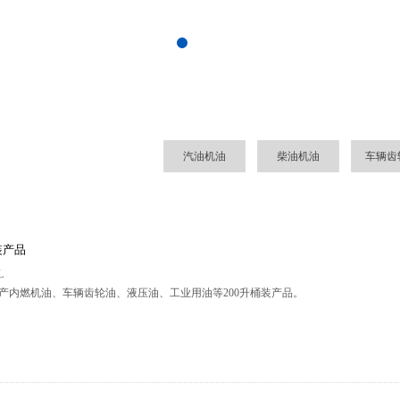
汽油机油
柴油机油
车辆齿
装产品
L
产内燃机油、车辆齿轮油、液压油、工业用油等200升桶装产品。